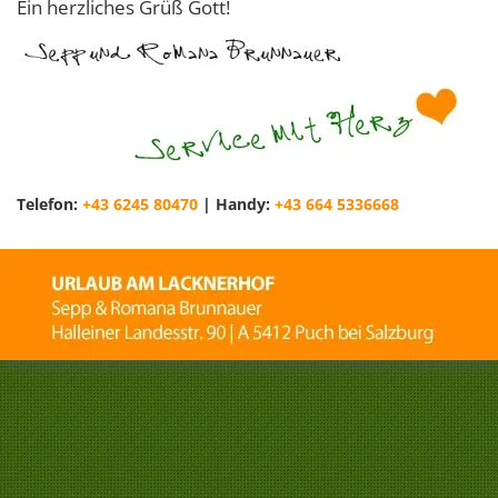
Ein herzliches Grüß Gott!
Telefon:
+43 6245 80470
|
Handy:
+43 664 5336668